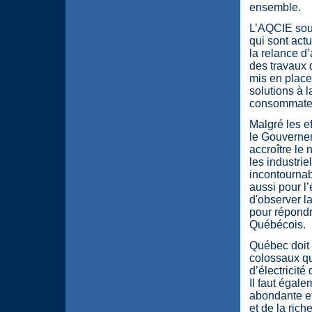
ensemble.
L’AQCIE soul
qui sont act
la relance d’
des travaux 
mis en place
solutions à l
consommateur
Malgré les e
le Gouvernem
accroître le
les industri
incontournab
aussi pour 
d'observer la
pour répondr
Québécois.
Québec doit p
colossaux que
d’électricité
Il faut égale
abondante et 
et de la rich