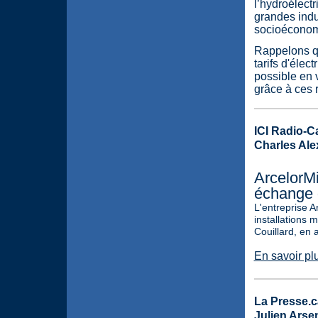
l’hydroélectr
grandes indu
socioéconom
Rappelons qu
tarifs d'élec
possible en 
grâce à ces r
ICI Radio-C
Charles Ale
ArcelorMi
échange d
L'entreprise A
installations 
Couillard, en 
En savoir pl
La Presse.c
Julien Arse