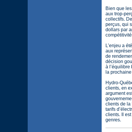
Bien que les
aux trop-per
collectifs. D
perçus, qui 
dollars par a
compétitivité
L’enjeu a ét
aux représen
de rendement
décision gou
à l’équilibr
la prochaine 
Hydro-Québec
clients, en e
argument est
gouvernement
clients de la
tarifs d’élec
clients. Il e
genres.