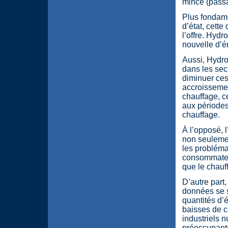
mince (passa
Plus fondame
d’état, cette
l’offre. Hyd
nouvelle d’é
Aussi, Hydr
dans les sect
diminuer ces
accroissemen
chauffage, c
aux périodes
chauffage.
À l’opposé, 
non seulemen
les probléma
consommateur
que le chauf
D’autre part
données se 
quantités d’
baisses de c
industriels n
préoccupant