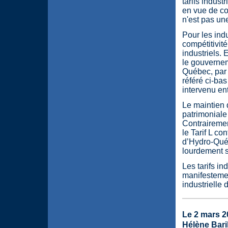
tarifs indust
en vue de con
n'est pas un
Pour les indu
compétitivité
industriels.
le gouverneme
Québec, par v
référé ci-bas
intervenu en
Le maintien d
patrimoniale
Contrairement
le Tarif L c
d’Hydro-Québe
lourdement s
Les tarifs ind
manifestemen
industrielle
Le 2 mars 
Hélène Bari