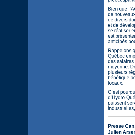
Bien que l’A
de nouveaux
de divers do
et de dévelo
se réaliser e
est présente
anticipés po
Rappelons qu
Québec emplo
des salaires 
moyenne. De 
plusieurs ré
bénéfique po
locaux.
C’est pourqu
d’Hydro-Québ
puissent serv
industrielles
Presse Cana
Julien Arse