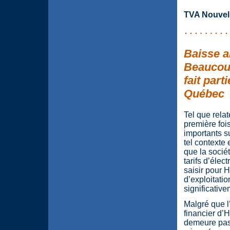
TVA Nouvell
Baisse an
Beaucoup 
fait part
Québec
Tel que rela
première foi
importants s
tel contexte 
que la sociét
tarifs d’élec
saisir pour 
d’exploitati
significative
Malgré que l’
financier d’
demeure pas 