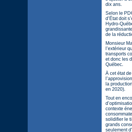
dix ans.
Selon le PDG
d’État doit 
Hydro-Québec
grandissante
de la réduct
Monsieur Mar
l’extérieur
transports co
et donc les 
Québec.
À cet état de
l’approvisio
la productio
en 2020).
Tout en enco
d’optimisati
contexte éne
consommateur
solidifier le
grands consom
seulement d