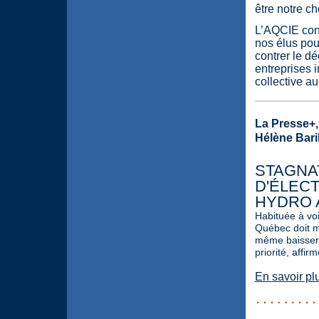
être notre ch
L’AQCIE cont
nos élus pou
contrer le d
entreprises i
collective a
La Presse+,
Hélène Bari
STAGNA
D'ÉLECT
HYDRO A
Habituée à voi
Québec doit ma
même baisser d
priorité, affir
En savoir pl