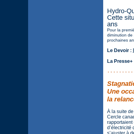
Hydro-Qu
Cette sit
ans
Pour la premi
diminution de 
prochaines an
Le Devoir :
La Presse+ 
Stagnati
Une occa
la relanc
À la suite d
Cercle canad
rapportaient
d’électricit
s’ajuster à d