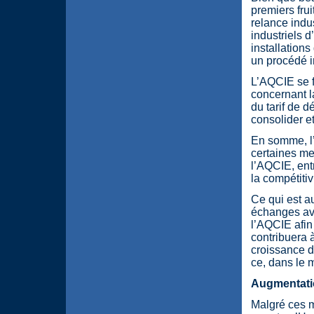
premiers frui
relance indu
industriels d
installations
un procédé in
L’AQCIE se f
concernant l
du tarif de 
consolider e
En somme, l
certaines mes
l’AQCIE, ent
la compétitiv
Ce qui est a
échanges ave
l’AQCIE afin
contribuera à
croissance de
ce, dans le m
Augmentatio
Malgré ces 