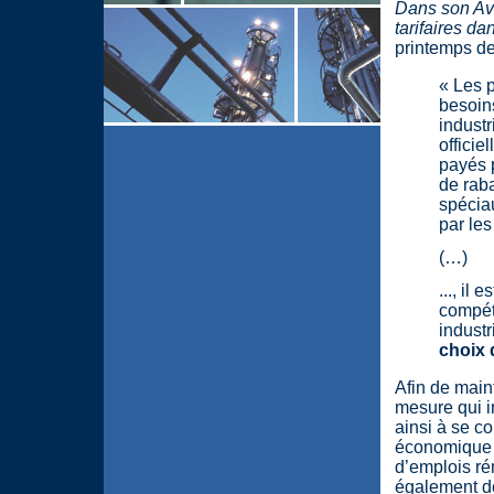
Dans son Avi
tarifaires da
printemps der
« Les p
besoins
industr
officie
payés 
de raba
spéciau
par les
(…)
..., il
compéti
industr
choix 
Afin de maint
mesure qui i
ainsi à se c
économique e
d’emplois ré
également de