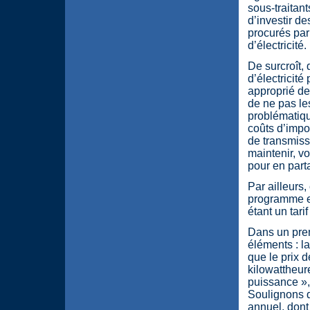
sous-traitan
d’investir d
procurés pa
d’électricité.
De surcroît,
d’électricité
approprié de 
de ne pas les
problématiqu
coûts d’impor
de transmissi
maintenir, v
pour en part
Par ailleurs
programme en 
étant un tari
Dans un prem
éléments : l
que le prix d
kilowattheure
puissance », 
Soulignons q
annuel, dont