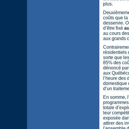
plus.
Deuxièmement,
coûts que la
desservie. Or
d’être fixé
a
au cours de
aux grands cl
Contrairement
résidentiels 
sorte que le
85% des coûts
dénoncé par 
aux Québécoi
l’heure des d
domestique d
d’un traiteme
En somme, l’
programmes de
totale d’expl
leur compéti
exposée dans
attirer des 
l’ensemble d