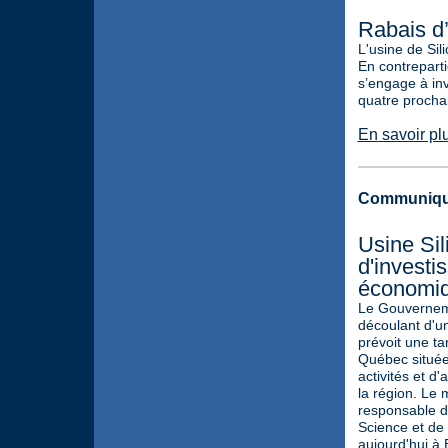
Rabais d’
L'usine de Sil
En contreparti
s’engage à inv
quatre procha
En savoir pl
Communiqu
Usine Si
d'invest
économiq
Le Gouverneme
découlant d'un
prévoit une ta
Québec située 
activités et d
la région. Le 
responsable du
Science et de 
aujourd'hui à