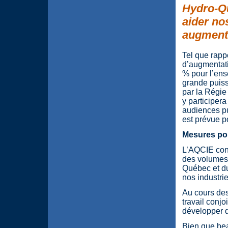
Hydro-Q
aider no
augmente
Tel que rapp
d’augmentati
% pour l’ense
grande puiss
par la Régie
y participer
audiences pu
est prévue p
Mesures pou
L’AQCIE cons
des volumes 
Québec et du 
nos industrie
Au cours des
travail conjo
développer 
Bien que bea