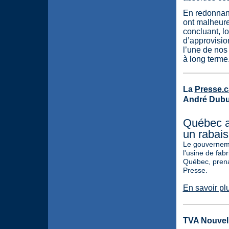
En redonnant 
ont malheure
concluant, l
d’approvisio
l’une de nos
à long terme
La
Presse.c
André Dub
Québec ai
un rabais 
Le gouvernem
l'usine de fab
Québec, prenan
Presse.
En savoir pl
TVA Nouvell