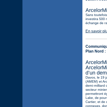
ArcelorMi
Sans toutefois
investira 500 
échange de rab
En savoir pl
Communiqu
Plan Nord :
ArcelorMi
ArcelorMi
d’un demi
Davos, le 19 j
(AMEM) et Arce
demi-milliard 
secteur minier
permettront ég
Lake, de pours
Cartier, et de
connexes, dont