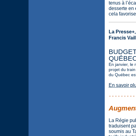
tenus à l’éca
desserte en 
cela favorise
La Presse+,
Francis Vail
BUDGET
QUÉBEC 
En janvier, le
projet du trai
du Québec est
En savoir pl
Augmenta
La Régie pub
traduisent p
soumis au Ta