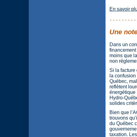
En savoir pl
Une note
Dans un conc
financement 
moins que la
non réglement
Si la facture
la confusion 
Québec, malg
reflètent lou
énergétique 
Hydro-Québec
solides crit
Bien que l’A
trouvons qu’i
du Québec c
gouvernement 
taxation. Les