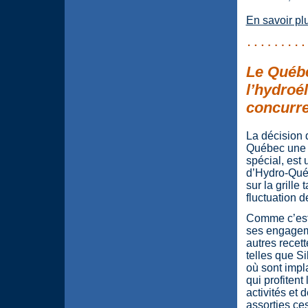
En savoir pl
Le Québe
l’hydroél
concurre
La décision
Québec une 
spécial, est
d’Hydro-Québ
sur la grille
fluctuation d
Comme c’est 
ses engagem
autres recett
telles que S
où sont impl
qui profitent
activités et 
assorties ce