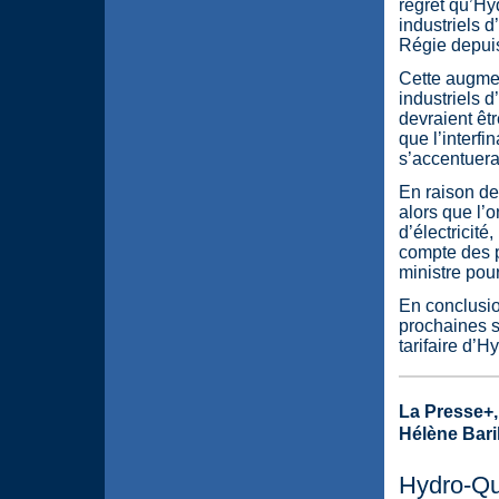
regret qu’Hy
industriels d
Régie depui
Cette augment
industriels d
devraient êtr
que l’interf
s’accentuera
En raison des
alors que l’o
d’électricité
compte des p
ministre pou
En conclusio
prochaines s
tarifaire d’H
La Presse+,
Hélène Bari
Hydro-Qu